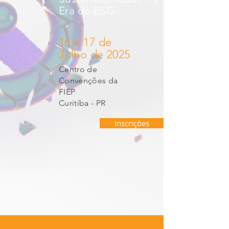
Era do ESG
16 e 17 de
Julho de 2025
Centro de
Convenções da
FIEP
Curitiba - PR
Inscrições