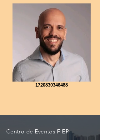
1720830346488
Centro de Eventos FIEP