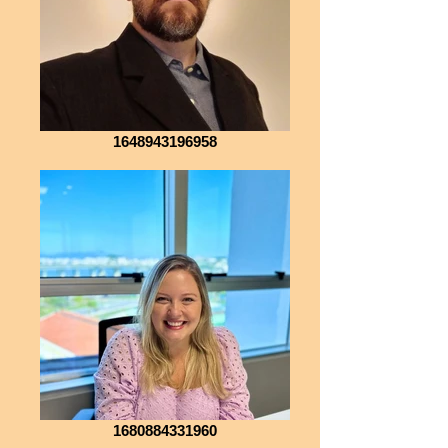
1648943196958
1680884331960