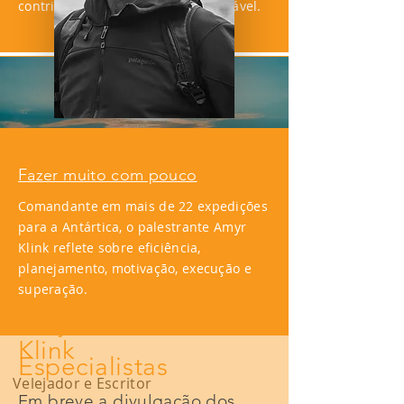
contribuir para um futuro sustentável.
Steve Wozniak
Cofundador da
Apple
e
fundador da
Efforce
,
empresa de energia
renovável e eficiência
energética.
Fazer muito com pouco
Comandante em mais de 22 expedições
para a Antártica, o palestrante Amyr
Klink reflete sobre eficiência,
planejamento, motivação, execução e
superação.
Amyr
Klink
Especialistas
Velejador e Escritor
Em breve a divulgação dos