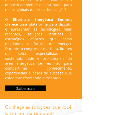
impacto ambiental e contribuem para
metas globais de descarbonização?
O
Eficiência Energética Summit
oferece uma plataforma para discutir
e apresentar as tecnologias mais
recentes, soluções práticas e
estratégias eficazes que estão
moldando o futuro da energia.
Durante o congresso e a feira, líderes
do setor, especialistas em
sustentabilidade e profissionais da
área energética se reunirão para
compartilhar conhecimento,
experiências e casos de sucesso que
estão transformando o mercado.
Saiba mais
Conheça as soluções que você
vai encontrar por aqui?